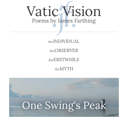
Vatic Vision
Poems by James Farthing
INDIVIDUAL
the
OBSERVER
the
ERSTWHILE
the
MYTH
the
One Swing's Peak